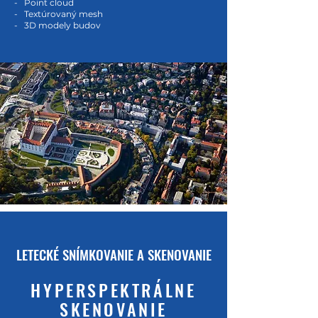
- Point cloud
- Textúrovaný mesh
- 3D modely budov
LETECKÉ SNÍMKOVANIE A SKENOVANIE
HYPERSPEKTRÁLNE
SKENOVANIE