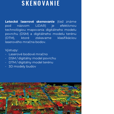
SKENOVANIE
Letecké laserové skenovanie
(tiež známe
pod názvom LiDAR) je efektívnou
technológiou mapovania digitálneho modelu
povrchu (DSM) a digitálneho modelu terénu
(DTM), ktoré získavame klasifikáciou
laserového mračna bodov.
Výstupy:
- Laserové bodové mračno
- DSM / digitálny model povrchu
- DTM / digitálny model terénu
- 3D modely budov