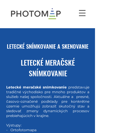
LETECKÉ SNÍMKOVANIE A SKENOVANIE
LETECKÉ MERAČSKÉ
SNÍMKOVANIE
Letecké meračské snímkovanie
predstavuje
tradičné východisko pre mnoho produktov a
služieb našej spoločnosti. Aktuálne a presné,
časovo-označené podklady pre konkrétne
územie umožňujú zobraziť skutočný stav a
sledovať zmeny dynamických procesov
prebiehajúcich v krajine.
Výstupy:
- Ortofotomapa