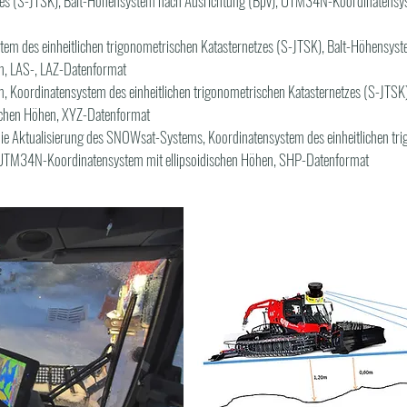
tzes (S-JTSK), Balt-Höhensystem nach Ausrichtung (Bpv), UTM34N-Koordinatensys
ystem des einheitlichen trigonometrischen Katasternetzes (S-JTSK), Balt-Höhens
n, LAS-, LAZ-Datenformat
m, Koordinatensystem des einheitlichen trigonometrischen Katasternetzes (S-JTSK
schen Höhen, XYZ-Datenformat
 die Aktualisierung des SNOWsat-Systems, Koordinatensystem des einheitlichen tr
 UTM34N-Koordinatensystem mit ellipsoidischen Höhen, SHP-Datenformat