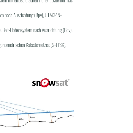
tem mit ellipsoidischen Höhen, Datenformat:
ystem nach Ausrichtung (Bpv), UTM34N-
), Balt-Höhensystem nach Ausrichtung (Bpv),
igonometrischen Katasternetzes (S-JTSK),